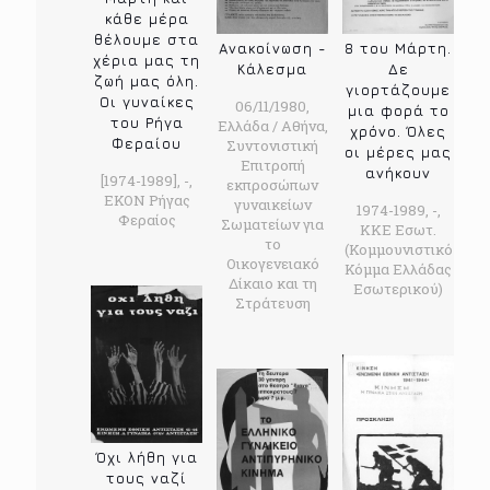
κάθε μέρα
θέλουμε στα
Ανακοίνωση -
8 του Μάρτη.
χέρια μας τη
Κάλεσμα
Δε
ζωή μας όλη.
γιορτάζουμε
Οι γυναίκες
06/11/1980,
μια φορά το
του Ρήγα
Ελλάδα / Αθήνα,
χρόνο. Όλες
Φεραίου
Συντονιστική
οι μέρες μας
Επιτροπή
ανήκουν
[1974-1989], -,
εκπροσώπων
ΕΚΟΝ Ρήγας
γυναικείων
1974-1989, -,
Φεραίος
Σωματείων για
ΚΚΕ Εσωτ.
το
(Κομμουνιστικό
Οικογενειακό
Κόμμα Ελλάδας
Δίκαιο και τη
Εσωτερικού)
Στράτευση
Όχι λήθη για
τους ναζί