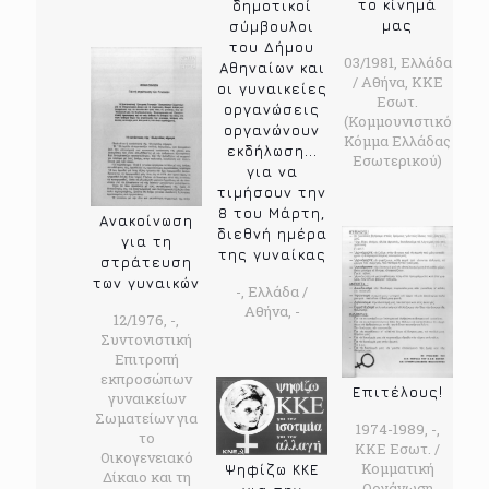
το κίνημά
δημοτικοί
μας
σύμβουλοι
του Δήμου
03/1981, Ελλάδα
Αθηναίων και
/ Αθήνα, ΚΚΕ
οι γυναικείες
Εσωτ.
οργανώσεις
(Κομμουνιστικό
οργανώνουν
Κόμμα Ελλάδας
εκδήλωση...
Εσωτερικού)
για να
τιμήσουν την
8 του Μάρτη,
Ανακοίνωση
διεθνή ημέρα
για τη
της γυναίκας
στράτευση
των γυναικών
-, Ελλάδα /
Αθήνα, -
12/1976, -,
Συντονιστική
Επιτροπή
εκπροσώπων
Επιτέλους!
γυναικείων
Σωματείων για
1974-1989, -,
το
ΚΚΕ Εσωτ. /
Οικογενειακό
Κομματική
Ψηφίζω ΚΚΕ
Δίκαιο και τη
Οργάνωση