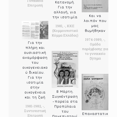
Γυναικεία
Κατανομή.
Επιτροπή
Για την
αλλαγή, για
Και να
την ισοτιμία
λοιπόν που
1981, -, ΚΚΕ
μας
(Κομμουνιστικό
θυμήθηκαν
Κόμμα Ελλάδας)
1974-1989, -,
Για την
Ομάδα
πλήρη και
παρέμβασης για
ουσιαστική
το γυναικείο
αναμόρφωση
ζήτημα
του
οικογενειακο
ύ δικαίου.
Για την
ισοτιμία
στην
8 Μάρτη.
οικογένεια
Συγκέντρωση
και τη ζωή
-πορεία στα
1981-1982, -,
Προπύλαια
Συντονιστική
του
Επαναστατικ
Επιτροπή
Πανεπιστημί