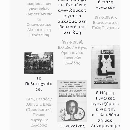
ή πάλη
εκπροσώπων
ου. Ενωμένες
γυναικών
γυναικείων
αγωνιζόμαστ
Σωματείων για
ε για το
1974-1989, -,
το
δικαίωμα στη
Επαναστατική
Οικογενειακό
δουλειά και
Πάλη Γυναικών
Δίκαιο και τη
στη ζωή
Στράτευση
[1974-1989],
Ελλάδα / Αθήνα,
Ομοσπονδία
Γυναικών
Ελλάδας
Το
Πολυτεχνείο
ζει
8 Μάρτη.
Γυναίκες
1975, Ελλάδα /
αγωνιζόμαστ
Αθήνα, ΠΕΜΕ
ε για την
(Προοδευτική
Ένωση
απελευθέρω
Μητέρων
σή μας.
Ελλάδας)
Δυναμώνουμε
Οι γυναίκες