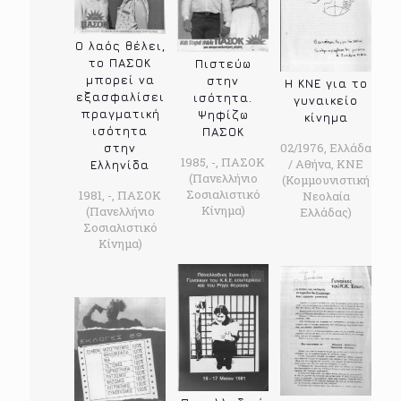
O λαός θέλει,
το ΠΑΣΟΚ
Πιστεύω
μπορεί να
στην
Η ΚΝΕ για το
εξασφαλίσει
ισότητα.
γυναικείο
πραγματική
Ψηφίζω
κίνημα
ισότητα
ΠΑΣΟΚ
02/1976, Ελλάδα
στην
1985, -, ΠΑΣΟΚ
/ Αθήνα, ΚΝΕ
Ελληνίδα
(Πανελλήνιο
(Κομμουνιστική
Σοσιαλιστικό
1981, -, ΠΑΣΟΚ
Νεολαία
Κίνημα)
(Πανελλήνιο
Ελλάδας)
Σοσιαλιστικό
Κίνημα)