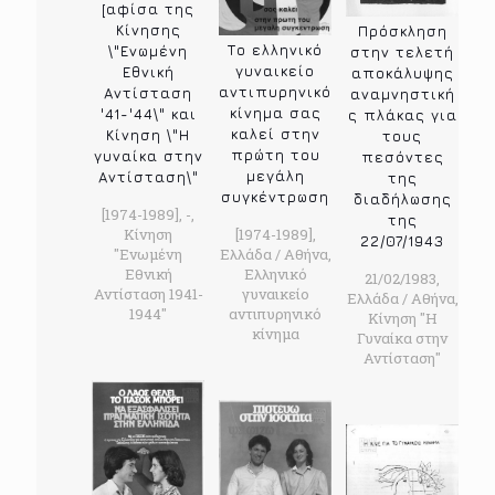
[αφίσα της
Κίνησης
Πρόσκληση
Το ελληνικό
\"Ενωμένη
στην τελετή
γυναικείο
Εθνική
αποκάλυψης
αντιπυρηνικό
Αντίσταση
αναμνηστική
κίνημα σας
'41-'44\" και
ς πλάκας για
καλεί στην
Κίνηση \"Η
τους
πρώτη του
γυναίκα στην
πεσόντες
μεγάλη
Αντίσταση\"
της
συγκέντρωση
διαδήλωσης
[1974-1989], -,
της
Κίνηση
[1974-1989],
22/07/1943
''Ενωμένη
Ελλάδα / Αθήνα,
Εθνική
Ελληνικό
21/02/1983,
Αντίσταση 1941-
γυναικείο
Ελλάδα / Αθήνα,
1944''
αντιπυρηνικό
Κίνηση ''Η
κίνημα
Γυναίκα στην
Αντίσταση''