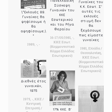
Πανελλαδική
Γυναίκες του
Σύσκεψη
Κ.Κ. Εσωτ. Σ'
Γυναικών του
αυτές τις
\"Εκλογές 89.
ΚΚΕ
εκλογές
Γυναίκες θα
Εσωτερικού
στιγμή δεν
ψηφίσουμε ή
και του Ρήγα
θα
θα
Φεραίου
ξεχάσουμε
αψηφίσουμε;\
πως είμαστε
"
16-17/05/1981, -,
γυναίκες
ΚΚΕ Εσωτ.
1989, -, -
(Κομμουνιστικό
1981, Ελλάδα /
Κόμμα Ελλάδας
Θεσσαλονίκη,
Εσωτερικού)
ΚΚΕ Εσωτ.
(Κομμουνιστικό
Κόμμα Ελλάδας
Εσωτερικού)
Διεθνές έτος
γυναικών,
1975
1975, -, ΚΚΕ /
Κεντρική
Επιτροπή /
17% ΚΚΕ. Β΄