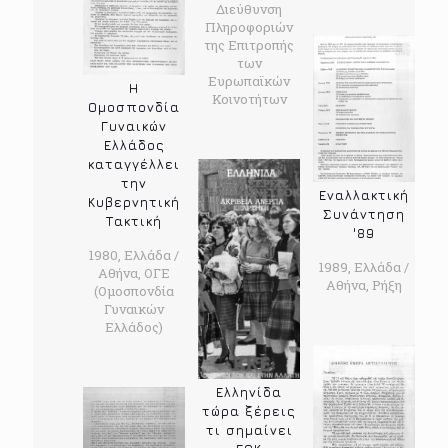
Διεύθυνση
Πληροφοριών
της Επιτροπής
των
Ευρωπαϊκών
Η
Κοινοτήτων
Ομοσπονδία
Γυναικών
Ελλάδος
καταγγέλλει
την
Εναλλακτική
Κυβερνητική
Συνάντηση
Τακτική
'89
1980, Ελλάδα /
1989, Ελλάδα /
Αθήνα, ΟΓΕ
Αθήνα, Ρήξη
(Ομοσπονδία
Γυναικών
Ελλάδος)
Ελληνίδα
τώρα ξέρεις
τι σημαίνει