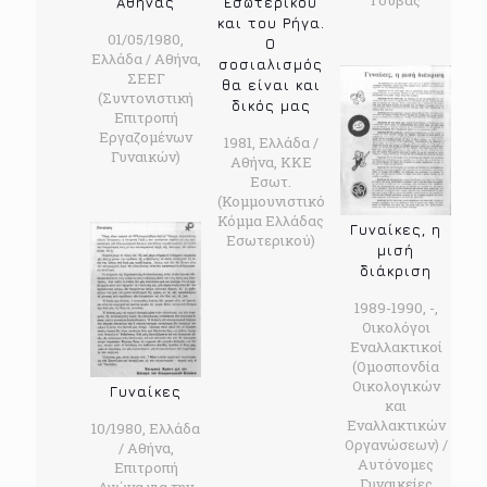
Εσωτερικού
Αθήνας
και του Ρήγα.
01/05/1980,
Ο
Ελλάδα / Αθήνα,
σοσιαλισμός
ΣΕΕΓ
θα είναι και
(Συντονιστική
δικός μας
Επιτροπή
Εργαζομένων
1981, Ελλάδα /
Γυναικών)
Αθήνα, ΚΚΕ
Εσωτ.
(Κομμουνιστικό
Κόμμα Ελλάδας
Γυναίκες, η
Εσωτερικού)
μισή
διάκριση
1989-1990, -,
Οικολόγοι
Εναλλακτικοί
(Ομοσπονδία
Οικολογικών
Γυναίκες
και
Εναλλακτικών
10/1980, Ελλάδα
Οργανώσεων) /
/ Αθήνα,
Αυτόνομες
Επιτροπή
Γυναικείες
Αγώνα για την