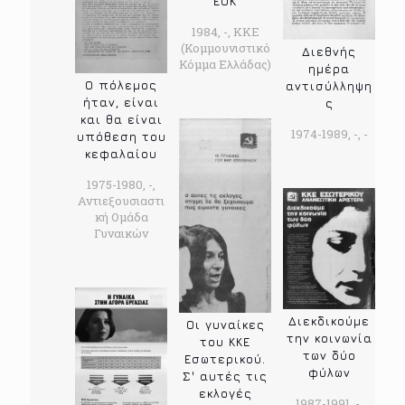
ΕΟΚ
1984, -, ΚΚΕ
(Κομμουνιστικό
Διεθνής
Κόμμα Ελλάδας)
ημέρα
Ο πόλεμος
αντισύλληψη
ήταν, είναι
ς
και θα είναι
1974-1989, -, -
υπόθεση του
κεφαλαίου
1975-1980, -,
Αντιεξουσιαστι
κή Ομάδα
Γυναικών
Διεκδικούμε
Οι γυναίκες
την κοινωνία
του ΚΚΕ
των δύο
Εσωτερικού.
φύλων
Σ' αυτές τις
εκλογές
1987-1991, -,