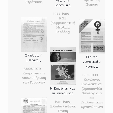
για την
Στράτευση
Πειραιά
ισοτιμία
1977-1989, -,
ΚΝΕ
(Κομμουνιστική
Νεολαία
Ελλάδας)
Στήθος ή
Για το
μπούτι;
γυναικείο
κίνημα
22/06/1979, -,
Κίνηση για την
1983-1989, -,
Απελευθέρωση
Οικολόγοι
των Γυναικών
Εναλλακτικοί
Η Ευρώπη και
(Ομοσπονδία
Οικολογικών
οι γυναίκες
και
1981-1989,
Εναλλακτικών
Ελλάδα / Αθήνα,
Οργανώσεων)
Γενική