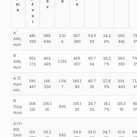
α
α
ει
έ
α
ν
α
ν
ο
ι
Α΄
481.
389.
2.31
387.
94.5
24,2
292.
75
Αθη
350
696
6
380
39
6%
841
5
νών
Β΄
552.
462.
459.
93.7
20,2
365.
79
Αθη
3.152
172
459
307
54
7%
553
5
νών
Α΄Π
190.
146.
1.04
145.1
40.7
27,8
104.
71
ειρα
457
230
7
83
18
5%
465
4
ιώς
Β΄
168.
136.1
135.1
24.7
18,1
110.3
81
Πειρ
993
115
16
23
32
7%
91
0
αιώς
Αττι
κής
110.
95.2
94.6
33.0
34,7
61.6
64
(υπό
543